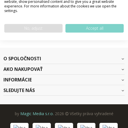
website, show personalised content and to give you a great website
experience. For more information about the cookies we use open the
settings.
SPÄŤ NA DOMOVSKÚ STRÁNKU
No, adjust
Accept all
O SPOLOČNOSTI
AKO NAKUPOVAŤ
INFORMÁCIE
SLEDUJTE NÁS
by
Magic Media s.r.o.
2026
Všetky práva vyhradené