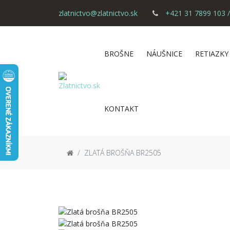
zlatnictvo@zlatnictvo.sk
+421 31 7899 103 /
BROŠNE
NÁUŠNICE
RETIAZKY
KONTAKT
ZLATÁ BROŠŇA BR2505