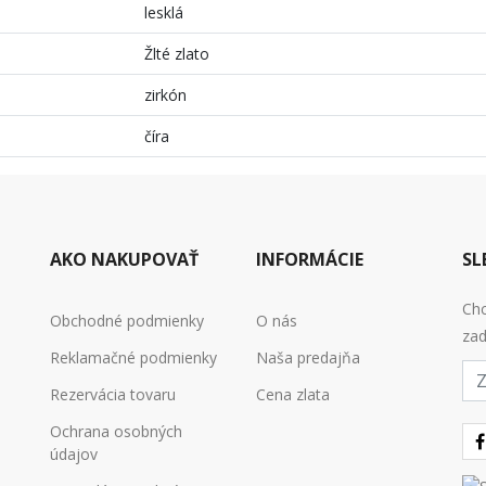
lesklá
Žlté zlato
zirkón
číra
AKO NAKUPOVAŤ
INFORMÁCIE
SL
Chc
Obchodné podmienky
O nás
zad
Reklamačné podmienky
Naša predajňa
E-
mai
Rezervácia tovaru
Cena zlata
Ochrana osobných
údajov