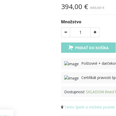
394,00 €
443,00 €
Množstvo
PRIDAŤ DO KOŠÍKA
Poštovné + darček
Certifikát pravosti š
Dostupnosť:
SKLADOM ihneď k
Tento šperk si môžete pozrieť 