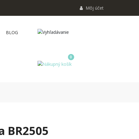
Môj účet
BLOG
0
ňa BR2505