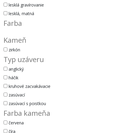
lesklá gravírovanie
lesklá, matná
Farba
Kameň
zirkón
Typ uzáveru
anglický
háčik
kruhové zacvakávacie
zasúvací
zasúvací s poistkou
Farba kameňa
červena
číra