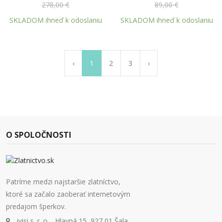
278,00 €
89,00 €
SKLADOM ihneď k odoslaniu
SKLADOM ihneď k odoslaniu
‹
1
2
3
›
O SPOLOČNOSTI
Patríme medzi najstaršie zlatníctvo,
ktoré sa začalo zaoberať internetovým
predajom šperkov.
iyisi s. r. o. , Hlavná 15, 927 01 Šala