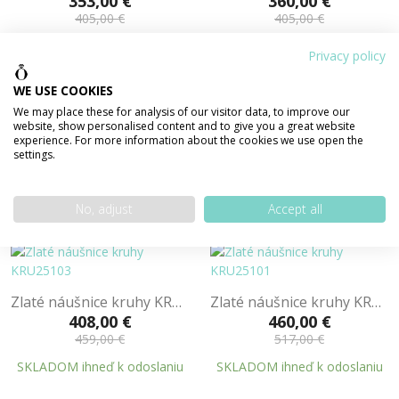
353,00 €
360,00 €
405,00 €
405,00 €
SKLADOM ihneď k odoslaniu
SKLADOM ihneď k odoslaniu
Privacy policy
WE USE COOKIES
We may place these for analysis of our visitor data, to improve our
website, show personalised content and to give you a great website
Zlaté náušnice kruhy KRU26202
Zlaté náušnice kruhy KRU25104
experience. For more information about the cookies we use open the
settings.
360,00 €
485,00 €
405,00 €
546,00 €
SKLADOM ihneď k odoslaniu
SKLADOM ihneď k odoslaniu
No, adjust
Accept all
Zlaté náušnice kruhy KRU25103
Zlaté náušnice kruhy KRU25101
408,00 €
460,00 €
459,00 €
517,00 €
SKLADOM ihneď k odoslaniu
SKLADOM ihneď k odoslaniu