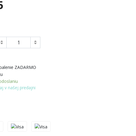
5
 balenie ZADARMO
ku
doslaniu
aj v našej predajni