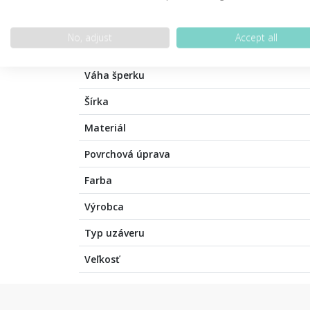
PODROBNOSTI O PRODUKTE
POPIS 
No, adjust
Accept all
Váha šperku
Šírka
Materiál
Povrchová úprava
Farba
Výrobca
Typ uzáveru
Veľkosť