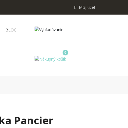
Môj účet
BLOG
0
zka Pancier