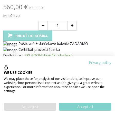
560,00 €
630,00 €
Množstvo
PRIDAŤ DO KOŠÍKA
Poštovné + darčekové balenie ZADARMO
Certifikát pravosti šperku
Dostupnosť:
SKLADOM ihneď k odoslaniu
Tento šperk si môžete pozrieť aj v našej predajni
Privacy policy
Zdielať
WE USE COOKIES
We may place these for analysis of our visitor data, to improve our
100% bezpečná platba
website, show personalised content and to give you a great website
experience. For more information about the cookies we use open the
settings.
No, adjust
Accept all
PODROBNOSTI O PRODUKTE
POPIS PRODUKTU