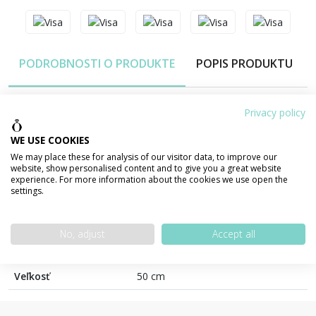
PODROBNOSTI O PRODUKTE
POPIS PRODUKTU
Privacy policy
Váha šperku
1,97 g
WE USE COOKIES
Materiál
ZLATO 585/1000 14 karátov
We may place these for analysis of our visitor data, to improve our
website, show personalised content and to give you a great website
Povrchová úprava
lesklá
experience. For more information about the cookies we use open the
settings.
Farba
Žlté zlato
Výrobca
Zlatnictvo.sk
No, adjust
Accept all
Typ uzáveru
pérový krúžok
Veľkosť
50 cm