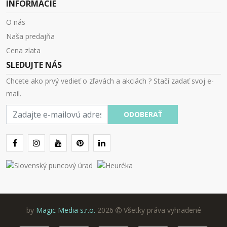
INFORMÁCIE
O nás
Naša predajňa
Cena zlata
SLEDUJTE NÁS
Chcete ako prvý vedieť o zľavách a akciách ? Stačí zadať svoj e-
mail.
E-
ODOBERAŤ
mail
by
Magic Media s.r.o.
2026
Všetky práva vyhradené