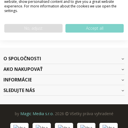
website, show personalised content and to give you a great website
experience. For more information about the cookies we use open the
settings.
SPÄŤ NA DOMOVSKÚ STRÁNKU
No, adjust
Accept all
O SPOLOČNOSTI
AKO NAKUPOVAŤ
INFORMÁCIE
SLEDUJTE NÁS
by
Magic Media s.r.o.
2026
Všetky práva vyhradené