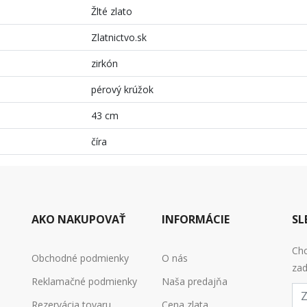
Žlté zlato
Zlatnictvo.sk
zirkón
pérový krúžok
43 cm
číra
AKO NAKUPOVAŤ
INFORMÁCIE
SL
Chc
Obchodné podmienky
O nás
zad
Reklamačné podmienky
Naša predajňa
E-
mai
Rezervácia tovaru
Cena zlata