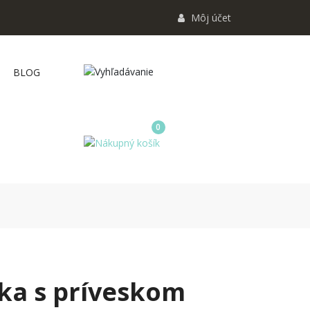
Môj účet
BLOG
0
zka s príveskom