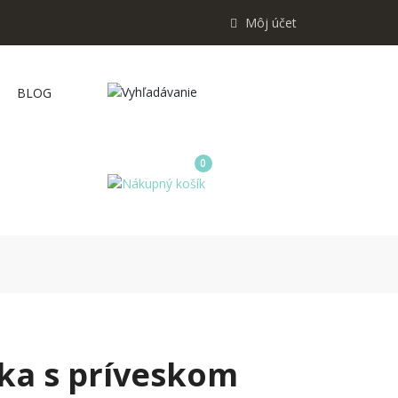
Môj účet
BLOG
0
zka s príveskom