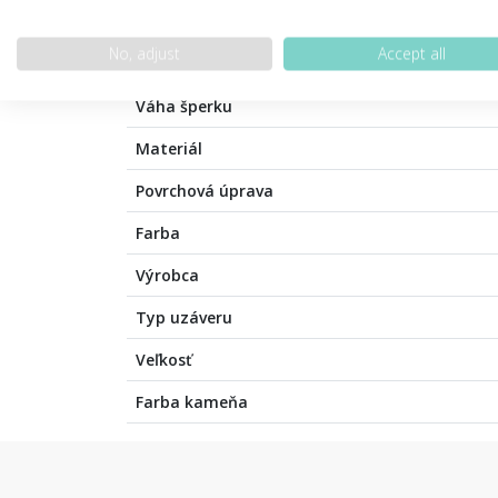
PODROBNOSTI O PRODUKTE
POPIS 
No, adjust
Accept all
Váha šperku
Materiál
Povrchová úprava
Farba
Výrobca
Typ uzáveru
Veľkosť
Farba kameňa