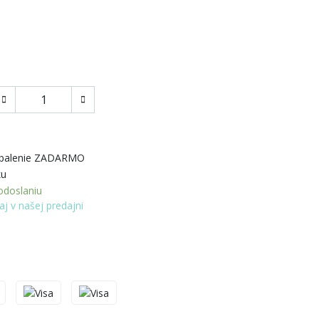
 balenie ZADARMO
ku
doslaniu
aj v našej predajni