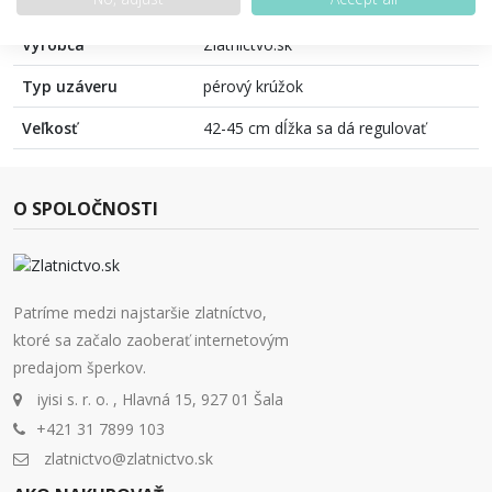
Farba
Žlté zlato
Výrobca
Zlatnictvo.sk
Typ uzáveru
pérový krúžok
Veľkosť
42-45 cm dĺžka sa dá regulovať
O SPOLOČNOSTI
Patríme medzi najstaršie zlatníctvo,
ktoré sa začalo zaoberať internetovým
predajom šperkov.
iyisi s. r. o. , Hlavná 15, 927 01 Šala
+421 31 7899 103
zlatnictvo@zlatnictvo.sk