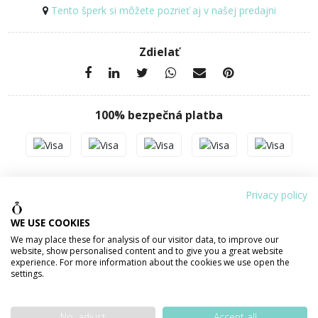
Tento šperk si môžete pozrieť aj v našej predajni
Zdielať
100% bezpečná platba
PODROBNOSTI O PRODUKTE
POPIS PRODUKTU
Privacy policy
WE USE COOKIES
Váha šperku
1,35 g
We may place these for analysis of our visitor data, to improve our
website, show personalised content and to give you a great website
experience. For more information about the cookies we use open the
Materiál
ZLATO 585/1000 14 karátov
settings.
Povrchová úprava
lesklá
No, adjust
Accept all