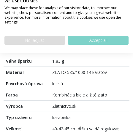
WE USE COOKIES
100% bezpečná platba
We may place these for analysis of our visitor data, to improve our
website, show personalised content and to give you a great website
experience. For more information about the cookies we use open the
settings.
PODROBNOSTI O PRODUKTE
POPIS PRODUKTU
No, adjust
Accept all
Váha šperku
1,83 g
Materiál
ZLATO 585/1000 14 karátov
Povrchová úprava
lesklá
Farba
Kombinácia biele a žlté zlato
Výrobca
Zlatnictvo.sk
Typ uzáveru
karabínka
Veľkosť
40-42-45 cm dĺžka sa dá regulovať