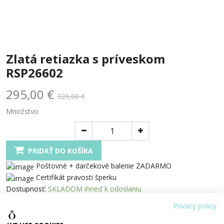
Zlatá retiazka s príveskom
RSP26602
295,00 €
329,00 €
Množstvo
PRIDAŤ DO KOŠÍKA
Poštovné + darčekové balenie ZADARMO
Certifikát pravosti šperku
Dostupnosť:
SKLADOM ihneď k odoslaniu
Tento šperk si môžete pozrieť aj v našej predajni
Privacy policy
Zdielať