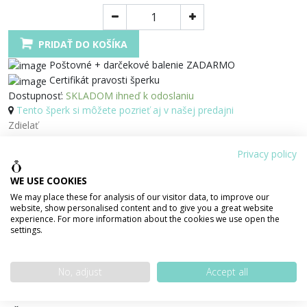
PRIDAŤ DO KOŠÍKA
Poštovné + darčekové balenie ZADARMO
Certifikát pravosti šperku
Dostupnosť:
SKLADOM ihneď k odoslaniu
Tento šperk si môžete pozrieť aj v našej predajni
Zdielať
Privacy policy
100% bezpečná platba
WE USE COOKIES
We may place these for analysis of our visitor data, to improve our
website, show personalised content and to give you a great website
experience. For more information about the cookies we use open the
settings.
PODROBNOSTI O PRODUKTE
POPIS PRODUKTU
No, adjust
Accept all
Váha šperku
2,87 g