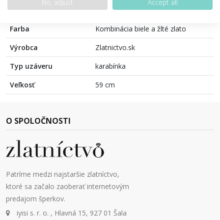
No, adjust
Accept all
Povrchová úprava
lesklá
Farba
Kombinácia biele a žlté zlato
Výrobca
Zlatnictvo.sk
Typ uzáveru
karabínka
Veľkosť
59 cm
O SPOLOČNOSTI
Patríme medzi najstaršie zlatníctvo,
ktoré sa začalo zaoberať internetovým
predajom šperkov.
iyisi s. r. o. , Hlavná 15, 927 01 Šala