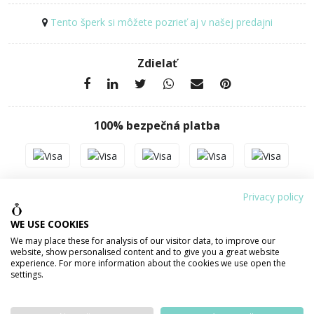
Tento šperk si môžete pozrieť aj v našej predajni
Zdielať
100% bezpečná platba
PODROBNOSTI O PRODUKTE
POPIS PRODUKTU
Privacy policy
WE USE COOKIES
We may place these for analysis of our visitor data, to improve our
Váha šperku
14,36 g
website, show personalised content and to give you a great website
experience. For more information about the cookies we use open the
Šírka
6 mm
settings.
Materiál
ZLATO 585/1000 14 karátov