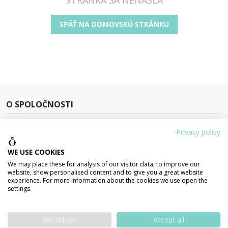
SPÄŤ NA DOMOVSKÚ STRÁNKU
O SPOLOČNOSTI
Privacy policy
WE USE COOKIES
Patríme medzi najstaršie zlatníctvo,
We may place these for analysis of our visitor data, to improve our
ktoré sa začalo zaoberať internetovým
website, show personalised content and to give you a great website
experience. For more information about the cookies we use open the
predajom šperkov.
settings.
iyisi s. r. o. , Hlavná 15, 927 01 Šala
+421 31 7899 103
No, adjust
Accept all
zlatnictvo@zlatnictvo.sk