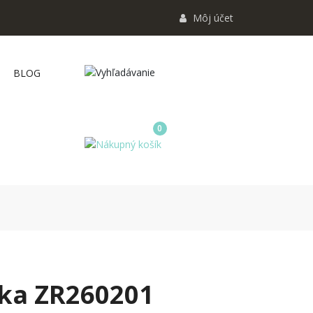
Môj účet
BLOG
0
zka ZR260201