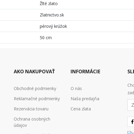
Žlté zlato
Zlatnictvo.sk
pérový krúžok
50 cm
AKO NAKUPOVAŤ
INFORMÁCIE
SL
Chc
Obchodné podmienky
O nás
zad
Reklamačné podmienky
Naša predajňa
E-
mai
Rezervácia tovaru
Cena zlata
Ochrana osobných
údajov