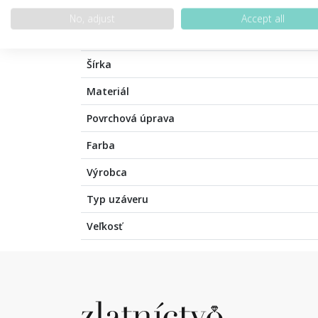
No, adjust
Accept all
Váha šperku
Šírka
Materiál
Povrchová úprava
Farba
Výrobca
Typ uzáveru
Veľkosť