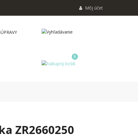
Môj účet
SÚPRAVY
0
zka ZR2660250