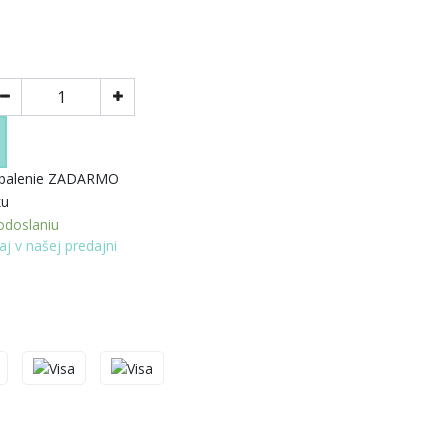
 balenie ZADARMO
ku
doslaniu
aj v našej predajni