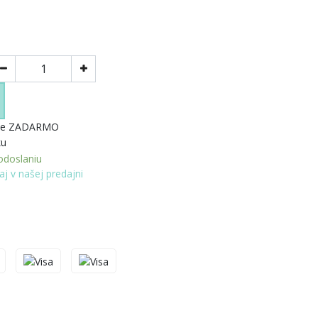
enie ZADARMO
ku
doslaniu
aj v našej predajni