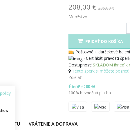
208,00 €
235,00 €
Množstvo
PRIDAŤ DO KOŠÍKA
Poštovné + darčekové bal
Certifikát pravosti šper
Dostupnosť:
SKLADOM ihneď k o
Tento šperk si môžete pozrieť 
Zdielať
100% bezpečná platba
policy
 show
PRODUKTU
VRÁTENIE A DOPRAVA