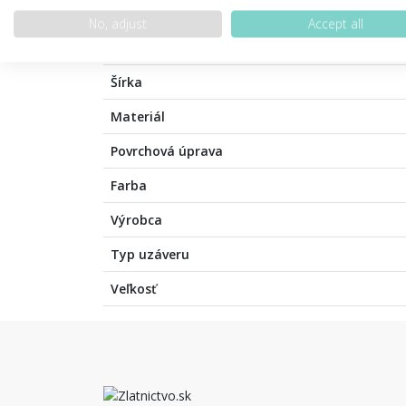
No, adjust
Accept all
Váha šperku
Šírka
Materiál
Povrchová úprava
Farba
Výrobca
Typ uzáveru
Veľkosť