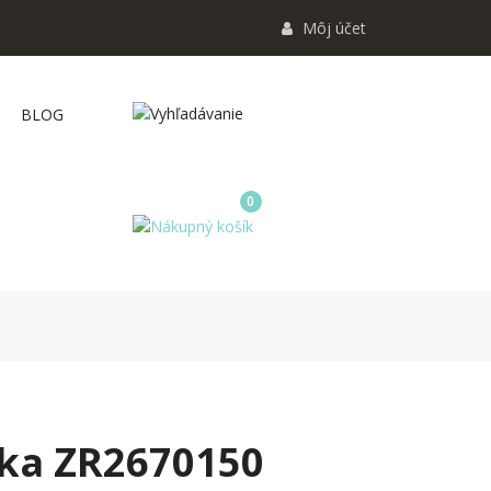
Môj účet
BLOG
0
zka ZR2670150