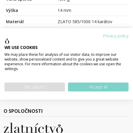
Výška
14 mm
Materiál
ZLATO 585/1000 14 karátov
Povrchová úprava
lesklá
Privacy policy
Farba
Žlté zlato
WE USE COOKIES
We may place these for analysis of our visitor data, to improve our
Kameň
zirkón
website, show personalised content and to give you a great website
experience. For more information about the cookies we use open the
Určenie
novorodenec
settings.
Farba kameňa
číra
No, adjust
Accept all
Typ uzáveru
zapínanie spredu
O SPOLOČNOSTI