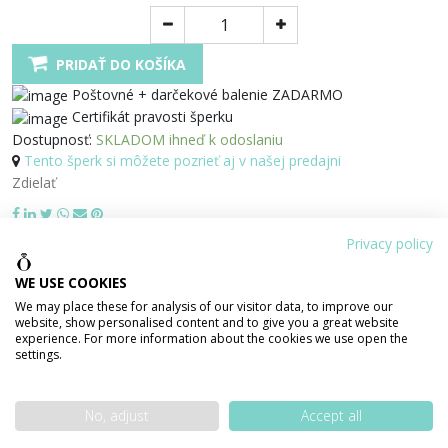
PRIDAŤ DO KOŠÍKA
Poštovné + darčekové balenie ZADARMO
Certifikát pravosti šperku
Dostupnosť:
SKLADOM ihneď k odoslaniu
Tento šperk si môžete pozrieť aj v našej predajni
Zdielať
100% bezpečná platba
Privacy policy
WE USE COOKIES
We may place these for analysis of our visitor data, to improve our
website, show personalised content and to give you a great website
experience. For more information about the cookies we use open the
PODROBNOSTI O PRODUKTE
POPIS PRODUKTU
settings.
No, adjust
Accept all
Váha šperku
1.82 g