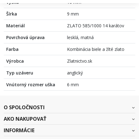
Výška
16 mm
Šírka
9 mm
Materiál
ZLATO 585/1000 14 karátov
Povrchová úprava
lesklá, matná
Farba
Kombinácia biele a žlté zlato
Výrobca
Zlatnictvo.sk
Typ uzáveru
anglický
Vnútorný rozmer uška
6 mm
O SPOLOČNOSTI
AKO NAKUPOVAŤ
INFORMÁCIE