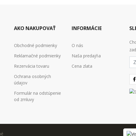
AKO NAKUPOVAŤ
INFORMÁCIE
SL
Chc
Obchodné podmienky
O nás
zad
Reklamačné podmienky
Naša predajňa
E-
mai
Rezervácia tovaru
Cena zlata
Ochrana osobných
údajov
Formulár na odstúpenie
od zmluvy
né