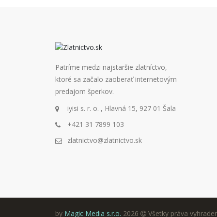
Patríme medzi najstaršie zlatníctvo,
ktoré sa začalo zaoberať internetovým
predajom šperkov.
iyisi s. r. o. , Hlavná 15, 927 01 Šala
+421 31 7899 103
zlatnictvo@zlatnictvo.sk
by
Magic Media s.r.o.
2026
Všetky práva vyhrade