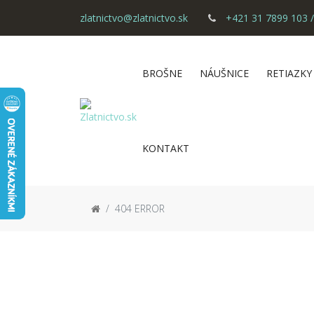
zlatnictvo@zlatnictvo.sk
+421 31 7899 103 /
BROŠNE
NÁUŠNICE
RETIAZKY
KONTAKT
404 ERROR