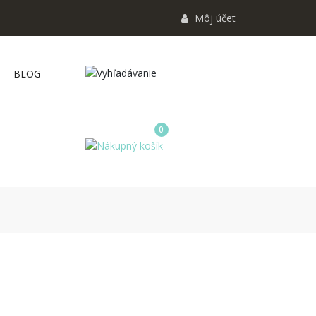
Môj účet
BLOG
0