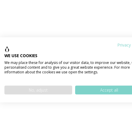
Privacy 
WE USE COOKIES
We may place these for analysis of our visitor data, to improve our website,
personalised content and to give you a great website experience. For more
information about the cookies we use open the settings.
No, adjust
Accept all