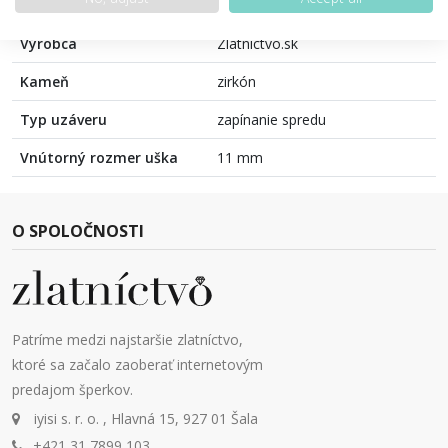
Farba
Žlté zlato
Výrobca
Zlatnictvo.sk
Kameň
zirkón
Typ uzáveru
zapínanie spredu
Vnútorný rozmer uška
11 mm
O SPOLOČNOSTI
Patríme medzi najstaršie zlatníctvo,
ktoré sa začalo zaoberať internetovým
predajom šperkov.
iyisi s. r. o. , Hlavná 15, 927 01 Šala
+421 31 7899 103