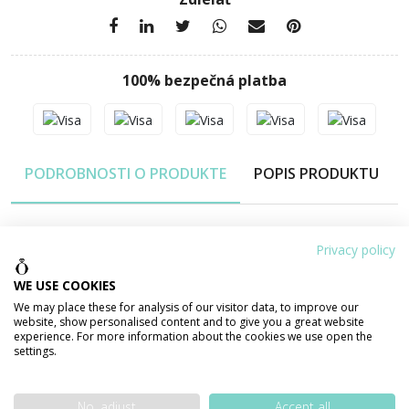
100% bezpečná platba
PODROBNOSTI O PRODUKTE
POPIS PRODUKTU
Váha šperku
1.93 g
Privacy policy
Výška
15 mm
WE USE COOKIES
We may place these for analysis of our visitor data, to improve our
Šírka
7 mm
website, show personalised content and to give you a great website
experience. For more information about the cookies we use open the
Materiál
ZLATO 585/1000 14 karátov
settings.
Povrchová úprava
lesklá
No, adjust
Accept all