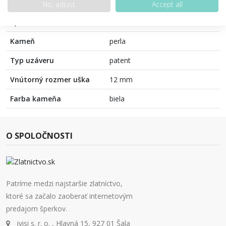
Farba
Žlté zlato
No, adjust
Accept all
Výrobca
Zlatnictvo.sk
Kameň
perla
Typ uzáveru
patent
Vnútorný rozmer uška
12 mm
Farba kameňa
biela
O SPOLOČNOSTI
Patríme medzi najstaršie zlatníctvo,
ktoré sa začalo zaoberať internetovým
predajom šperkov.
iyisi s. r. o. , Hlavná 15, 927 01 Šala