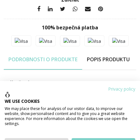
100% bezpečná platba
PODROBNOSTI O PRODUKTE
POPIS PRODUKTU
Váha šperku
3.21 g
Privacy policy
Výška
20 mm
WE USE COOKIES
Šírka
7 mm
We may place these for analysis of our visitor data, to improve our
website, show personalised content and to give you a great website
Materiál
ZLATO 585/1000 14 karátov
experience. For more information about the cookies we use open the
settings.
Povrchová úprava
lesklá