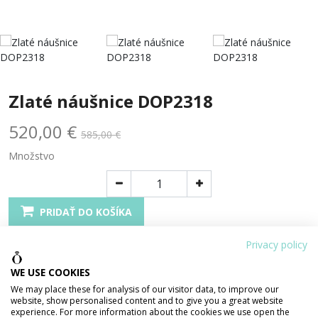
Zlaté náušnice DOP2318
520,00 €
585,00 €
Množstvo
PRIDAŤ DO KOŠÍKA
Poštovné + darčekové balenie ZADARMO
Privacy policy
Certifikát pravosti šperku
Dostupnosť:
SKLADOM ihneď k odoslaniu
WE USE COOKIES
Tento šperk si môžete pozrieť aj v našej predajni
We may place these for analysis of our visitor data, to improve our
Zdielať
website, show personalised content and to give you a great website
experience. For more information about the cookies we use open the