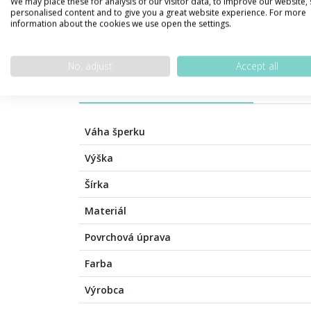
We may place these for analysis of our visitor data, to improve our website,
personalised content and to give you a great website experience. For more
information about the cookies we use open the settings.
No, adjust
Accept all
PODROBNOSTI O PRODUKTE
POPIS 
Váha šperku
Výška
Šírka
Materiál
Povrchová úprava
Farba
Výrobca