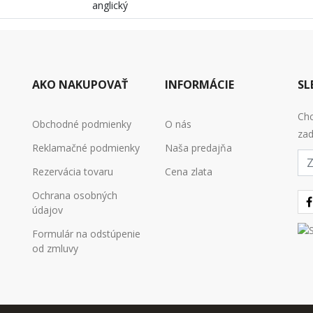
anglický
AKO NAKUPOVAŤ
INFORMÁCIE
SL
Chc
Obchodné podmienky
O nás
zad
Reklamačné podmienky
Naša predajňa
E-
mai
Rezervácia tovaru
Cena zlata
Ochrana osobných
údajov
Formulár na odstúpenie
od zmluvy