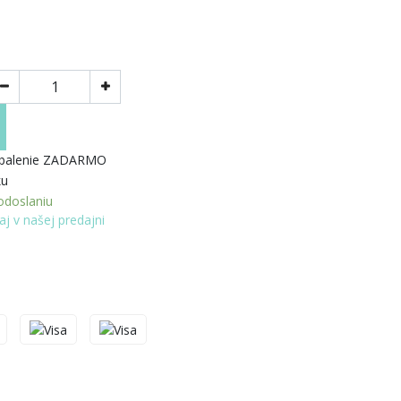
 balenie ZADARMO
ku
doslaniu
aj v našej predajni