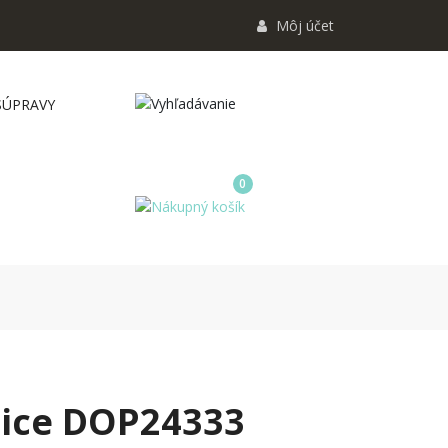
Môj účet
SÚPRAVY
0
nice DOP24333