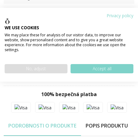
Certifikát pravosti šperku
Privacy policy
WE USE COOKIES
Dostupnosť:
SKLADOM ihneď k odoslaniu
We may place these for analysis of our visitor data, to improve our
website, show personalised content and to give you a great website
experience. For more information about the cookies we use open the
Tento šperk si môžete pozrieť aj v našej predajni
settings.
Zdielať
No, adjust
Accept all
100% bezpečná platba
PODROBNOSTI O PRODUKTE
POPIS PRODUKTU