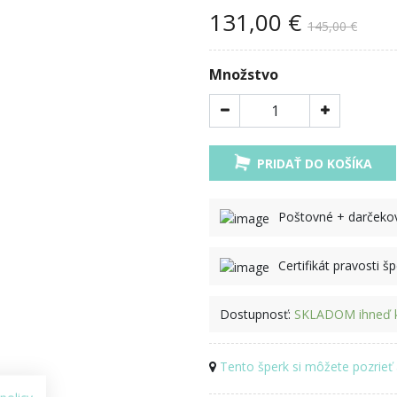
131,00 €
145,00 €
Množstvo
PRIDAŤ DO KOŠÍKA
Poštovné + darček
Certifikát pravosti š
Dostupnosť:
SKLADOM ihneď k
Tento šperk si môžete pozrieť 