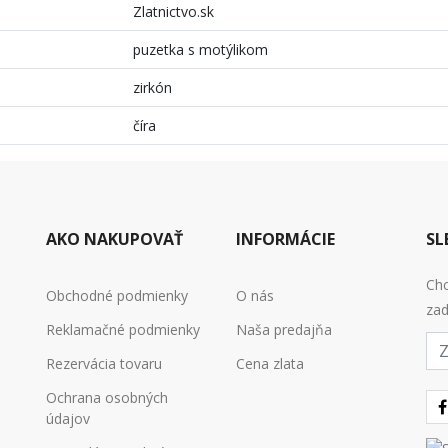
Zlatnictvo.sk
puzetka s motýlikom
zirkón
číra
AKO NAKUPOVAŤ
INFORMÁCIE
SL
Chc
Obchodné podmienky
O nás
zad
Reklamačné podmienky
Naša predajňa
E-
mai
Rezervácia tovaru
Cena zlata
Ochrana osobných
údajov