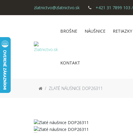
zlatnictvo@zlatnictvo.sk
+421 31 7899 103 /
BROŠNE
NÁUŠNICE
RETIAZKY
KONTAKT
ZLATÉ NÁUŠNICE DOP26311