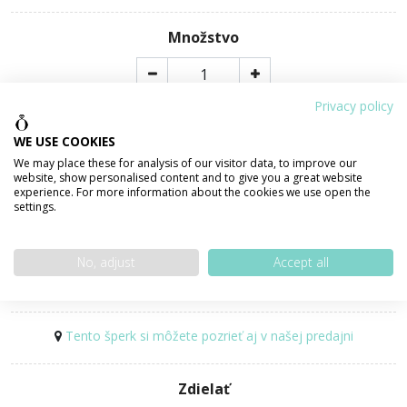
Množstvo
Privacy policy
PRIDAŤ DO KOŠÍKA
WE USE COOKIES
We may place these for analysis of our visitor data, to improve our
website, show personalised content and to give you a great website
Poštovné + darčekové balenie ZADARMO
experience. For more information about the cookies we use open the
settings.
Certifikát pravosti šperku
No, adjust
Accept all
Dostupnosť:
SKLADOM ihneď k odoslaniu
Tento šperk si môžete pozrieť aj v našej predajni
Zdielať