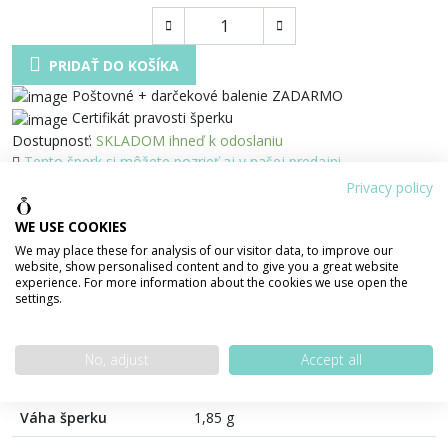
PRIDAŤ DO KOŠÍKA
Poštovné + darčekové balenie ZADARMO
Certifikát pravosti šperku
Dostupnosť:
SKLADOM ihneď k odoslaniu
Tento šperk si môžete pozrieť aj v našej predajni
Zdielať
Privacy policy
WE USE COOKIES
100% bezpečná platba
We may place these for analysis of our visitor data, to improve our
website, show personalised content and to give you a great website
experience. For more information about the cookies we use open the
settings.
PODROBNOSTI O PRODUKTE
POPIS PRODUKTU
No, adjust
Accept all
Váha šperku
1,85 g