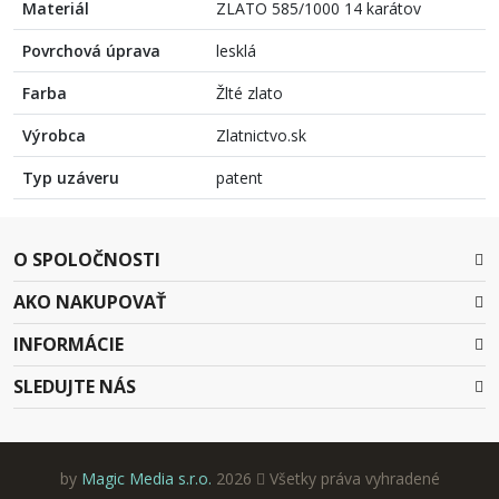
Materiál
ZLATO 585/1000 14 karátov
Povrchová úprava
lesklá
Farba
Žlté zlato
Výrobca
Zlatnictvo.sk
Typ uzáveru
patent
O SPOLOČNOSTI
AKO NAKUPOVAŤ
INFORMÁCIE
SLEDUJTE NÁS
by
Magic Media s.r.o.
2026
Všetky práva vyhradené