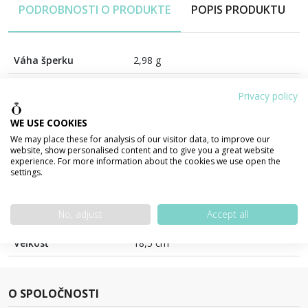
PODROBNOSTI O PRODUKTE
POPIS PRODUKTU
Váha šperku
2,98 g
Šírka
3,6 mm
Privacy policy
Materiál
ZLATO 585/1000 14 karátov
WE USE COOKIES
Povrchová úprava
lesklá
We may place these for analysis of our visitor data, to improve our
website, show personalised content and to give you a great website
experience. For more information about the cookies we use open the
Farba
Kombinácia biele a žlté zlato
settings.
Výrobca
Zlatnictvo.sk
No, adjust
Accept all
Typ uzáveru
karabínka
Veľkosť
18,5 cm
O SPOLOČNOSTI