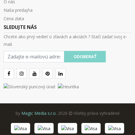
O nás
Naša predajňa
Cena zlata
SLEDUJTE NÁS
Chcete ako prvý vedieť o zľavách a akciách ? Stačí zadať svoj e-
mail.
E-
ODOBERAŤ
mail
by
Magic Media s.r.o.
2026
Všetky práva vyhradené