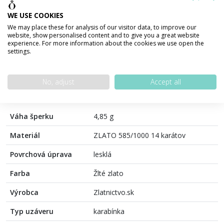
WE USE COOKIES
We may place these for analysis of our visitor data, to improve our
100% bezpečná platba
website, show personalised content and to give you a great website
experience. For more information about the cookies we use open the
settings.
PODROBNOSTI O PRODUKTE
POPIS PRODUKTU
No, adjust
Accept all
Váha šperku
4,85 g
Materiál
ZLATO 585/1000 14 karátov
Povrchová úprava
lesklá
Farba
Žlté zlato
Výrobca
Zlatnictvo.sk
Typ uzáveru
karabínka