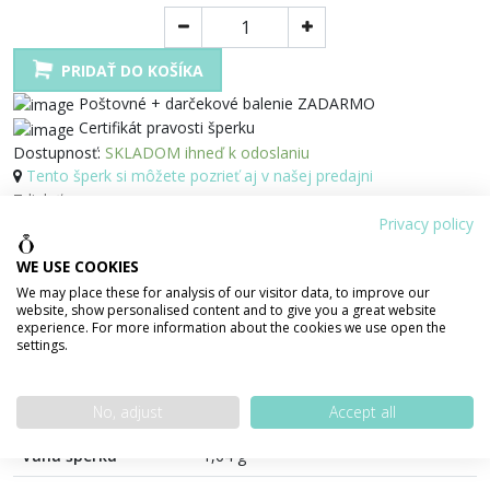
PRIDAŤ DO KOŠÍKA
Poštovné + darčekové balenie ZADARMO
Certifikát pravosti šperku
Dostupnosť:
SKLADOM ihneď k odoslaniu
Tento šperk si môžete pozrieť aj v našej predajni
Zdielať
Privacy policy
100% bezpečná platba
WE USE COOKIES
We may place these for analysis of our visitor data, to improve our
website, show personalised content and to give you a great website
experience. For more information about the cookies we use open the
settings.
PODROBNOSTI O PRODUKTE
POPIS PRODUKTU
No, adjust
Accept all
Váha šperku
1,64 g