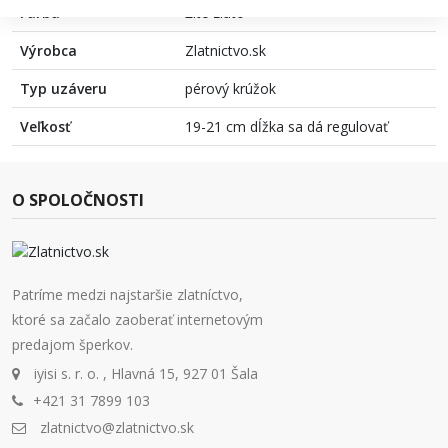
Farba
Žlté zlato
Výrobca
Zlatnictvo.sk
Typ uzáveru
pérový krúžok
Veľkosť
19-21 cm dĺžka sa dá regulovať
O SPOLOČNOSTI
Patríme medzi najstaršie zlatníctvo,
ktoré sa začalo zaoberať internetovým
predajom šperkov.
iyisi s. r. o. , Hlavná 15, 927 01 Šala
+421 31 7899 103
zlatnictvo@zlatnictvo.sk