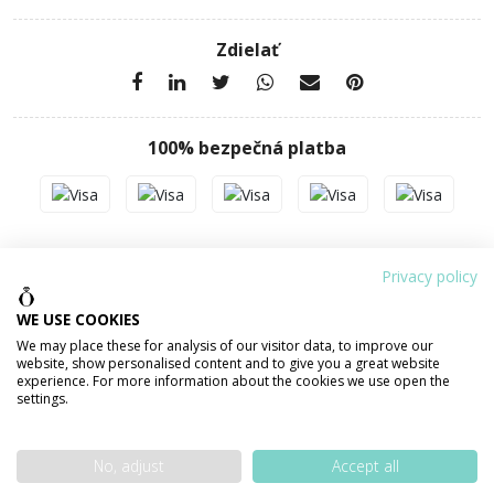
Zdielať
100% bezpečná platba
PODROBNOSTI O PRODUKTE
POPIS PRODUKTU
Privacy policy
WE USE COOKIES
Váha šperku
10,94 g
We may place these for analysis of our visitor data, to improve our
website, show personalised content and to give you a great website
experience. For more information about the cookies we use open the
Šírka
8,5 mm
settings.
Materiál
ZLATO 585/1000 14 karátov
No, adjust
Accept all
Povrchová úprava
lesklá