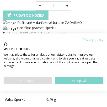
PRIDAŤ DO KOŠÍKA
Poštovné + darčekové balenie ZADARMO
Certifikát pravosti šperku
Dostupnosť:
SKLADOM ihneď k odoslaniu
Tento šperk si môžete pozrieť aj v našej predajni
Privacy policy
Zdielať
WE USE COOKIES
We may place these for analysis of our visitor data, to improve our
100% bezpečná platba
website, show personalised content and to give you a great website
experience. For more information about the cookies we use open the
settings.
No, adjust
Accept all
PODROBNOSTI O PRODUKTE
POPIS PRODUKTU
Váha šperku
0,49 g