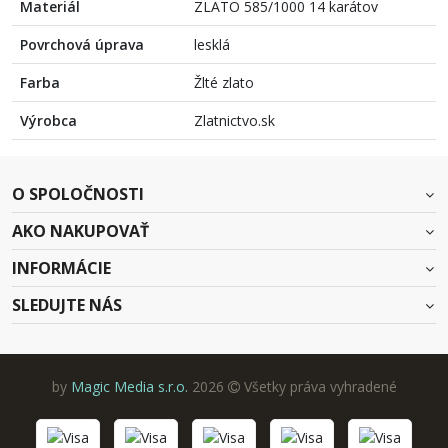
Materiál
ZLATO 585/1000 14 karátov
Povrchová úprava
lesklá
Farba
Žlté zlato
Výrobca
Zlatnictvo.sk
O SPOLOČNOSTI
AKO NAKUPOVAŤ
INFORMÁCIE
SLEDUJTE NÁS
by
Magic Media s.r.o.
2026
Všetky práva vyhradené