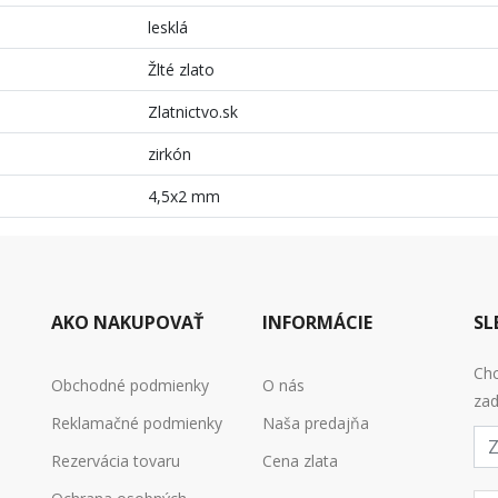
lesklá
Žlté zlato
Zlatnictvo.sk
zirkón
4,5x2 mm
AKO NAKUPOVAŤ
INFORMÁCIE
SL
Chc
Obchodné podmienky
O nás
zad
Reklamačné podmienky
Naša predajňa
E-
mai
Rezervácia tovaru
Cena zlata