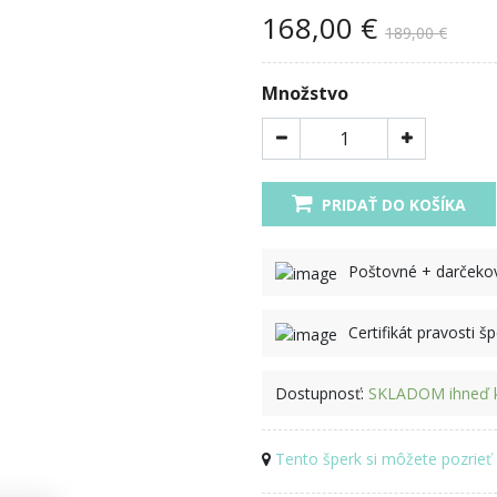
168,00 €
189,00 €
Množstvo
PRIDAŤ DO KOŠÍKA
Poštovné + darček
Certifikát pravosti š
Dostupnosť:
SKLADOM ihneď k
Tento šperk si môžete pozrieť 