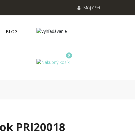
Môj účet
BLOG
0
sok PRI20018