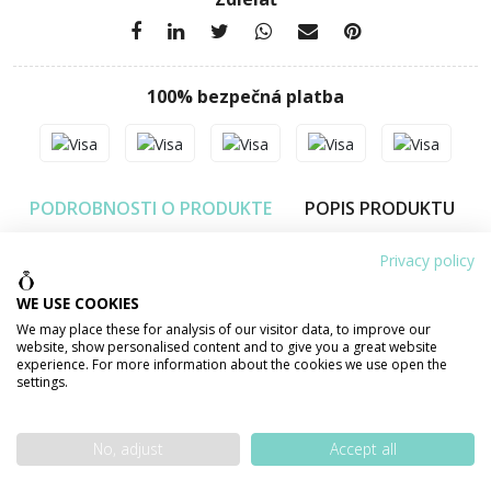
100% bezpečná platba
PODROBNOSTI O PRODUKTE
POPIS PRODUKTU
Privacy policy
Váha šperku
0,85 g
WE USE COOKIES
We may place these for analysis of our visitor data, to improve our
Výška
13 mm
website, show personalised content and to give you a great website
experience. For more information about the cookies we use open the
Šírka
12 mm
settings.
Materiál
ZLATO 585/1000 14 karátov
No, adjust
Accept all
Povrchová úprava
lesklá