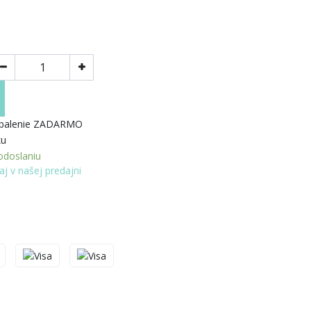
 balenie ZADARMO
ku
doslaniu
aj v našej predajni