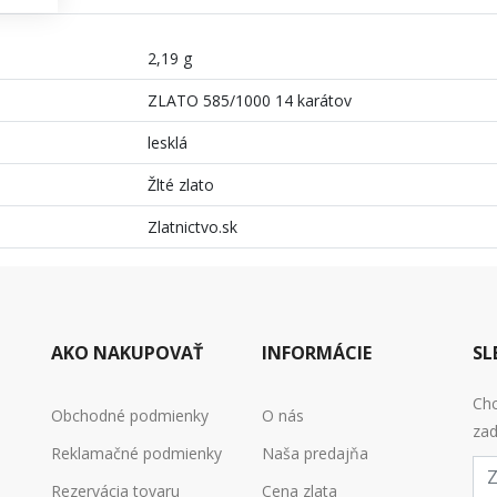
2,19 g
ZLATO 585/1000 14 karátov
lesklá
Žlté zlato
Zlatnictvo.sk
AKO NAKUPOVAŤ
INFORMÁCIE
SL
Chc
Obchodné podmienky
O nás
zad
Reklamačné podmienky
Naša predajňa
E-
mai
Rezervácia tovaru
Cena zlata