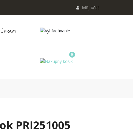
Môj účet
SÚPRAVY
0
sok PRI251005