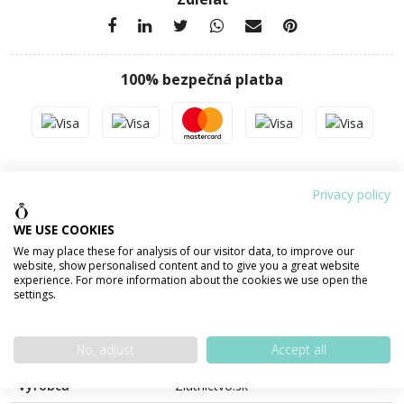
100% bezpečná platba
PODROBNOSTI O PRODUKTE
POPIS PRODUKTU
Privacy policy
WE USE COOKIES
Váha šperku
1,57 g
We may place these for analysis of our visitor data, to improve our
website, show personalised content and to give you a great website
experience. For more information about the cookies we use open the
Materiál
ZLATO 585/1000 14 karátov
settings.
Povrchová úprava
lesklá
No, adjust
Accept all
Farba
Žlté zlato
Výrobca
Zlatnictvo.sk