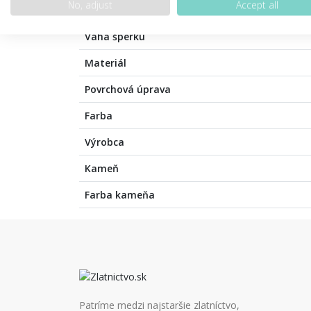
No, adjust
Accept all
Váha šperku
Materiál
Povrchová úprava
Farba
Výrobca
Kameň
Farba kameňa
Patríme medzi najstaršie zlatníctvo,