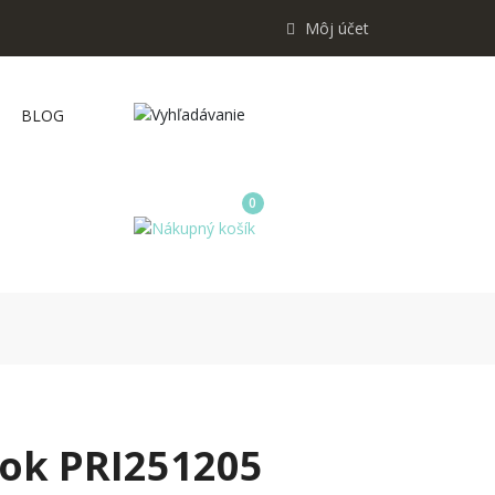
Môj účet
BLOG
0
sok PRI251205