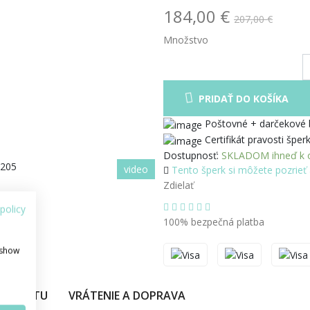
184,00 €
207,00 €
Množstvo
PRIDAŤ DO KOŠÍKA
Poštovné + darčekové
Certifikát pravosti šper
Dostupnosť:
SKLADOM ihneď k o
video
Tento šperk si môžete pozrieť 
Zdielať
policy
100% bezpečná platba
 show
PRODUKTU
VRÁTENIE A DOPRAVA