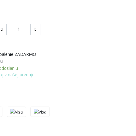
 balenie ZADARMO
ku
doslaniu
aj v našej predajni