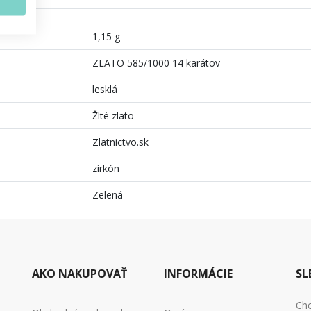
1,15 g
ZLATO 585/1000 14 karátov
lesklá
Žlté zlato
Zlatnictvo.sk
zirkón
Zelená
AKO NAKUPOVAŤ
INFORMÁCIE
SL
Chc