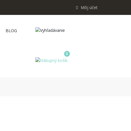
Môj účet
BLOG
0