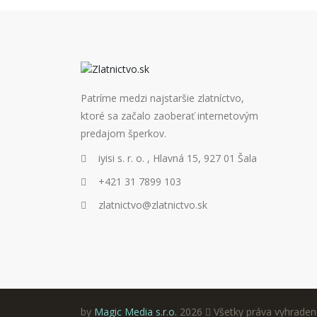
Patríme medzi najstaršie zlatníctvo,
ktoré sa začalo zaoberať internetovým
predajom šperkov.
iyisi s. r. o. , Hlavná 15, 927 01 Šala
+421 31 7899 103
zlatnictvo@zlatnictvo.sk
by
Magic Media s.r.o.
2026
Všetky práva vyhraden