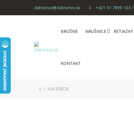
zlatnictvo@zlatnictvo.sk
+421 31 7899 103 /
BROŠNE
NÁUŠNICE
RETIAZKY
KONTAKT
404 ERROR