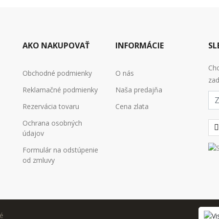
AKO NAKUPOVAŤ
INFORMÁCIE
SL
Chc
Obchodné podmienky
O nás
zad
Reklamačné podmienky
Naša predajňa
E-
mai
Rezervácia tovaru
Cena zlata
Ochrana osobných
údajov
Formulár na odstúpenie
od zmluvy
é