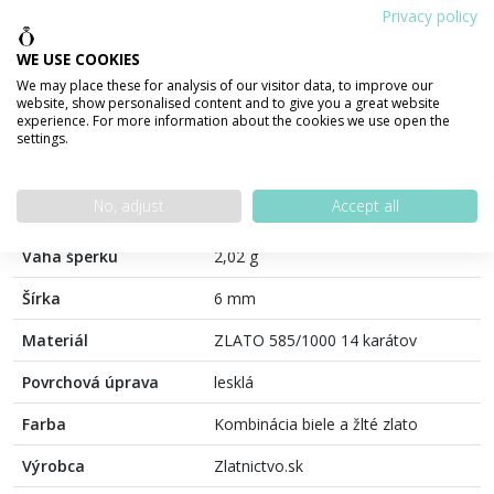
Privacy policy
WE USE COOKIES
100% bezpečná platba
We may place these for analysis of our visitor data, to improve our
website, show personalised content and to give you a great website
experience. For more information about the cookies we use open the
settings.
PODROBNOSTI O PRODUKTE
POPIS PRODUKTU
No, adjust
Accept all
Váha šperku
2,02 g
Šírka
6 mm
Materiál
ZLATO 585/1000 14 karátov
Povrchová úprava
lesklá
Farba
Kombinácia biele a žlté zlato
Výrobca
Zlatnictvo.sk