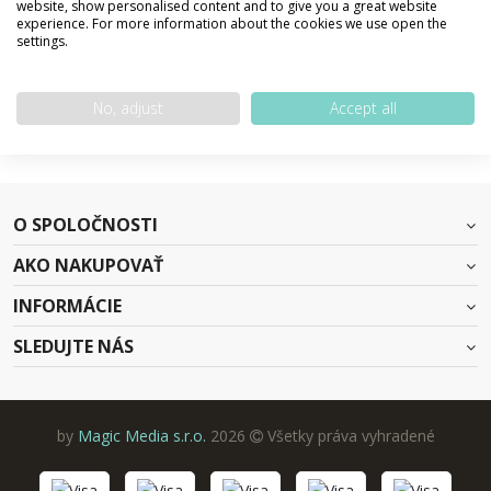
website, show personalised content and to give you a great website
experience. For more information about the cookies we use open the
settings.
SPÄŤ NA DOMOVSKÚ STRÁNKU
No, adjust
Accept all
O SPOLOČNOSTI
AKO NAKUPOVAŤ
INFORMÁCIE
SLEDUJTE NÁS
by
Magic Media s.r.o.
2026
Všetky práva vyhradené