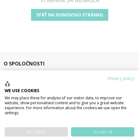
SPÄŤ NA DOMOVSKÚ STRÁNKU
O SPOLOČNOSTI
Privacy policy
WE USE COOKIES
Patríme medzi najstaršie zlatníctvo,
We may place these for analysis of our visitor data, to improve our
ktoré sa začalo zaoberať internetovým
website, show personalised content and to give you a great website
experience. For more information about the cookies we use open the
predajom šperkov.
settings.
iyisi s. r. o. , Hlavná 15, 927 01 Šala
+421 31 7899 103
No, adjust
Accept all
zlatnictvo@zlatnictvo.sk