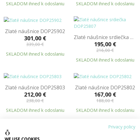
SKLADOM ihneď k odoslaniu
SKLADOM ihneď k odoslaniu
Zlaté náušnice DOP25902
Zlaté náušnice srdiečka DOP25807
301,00 €
195,00 €
339,00 €
216,00 €
SKLADOM ihneď k odoslaniu
SKLADOM ihneď k odoslaniu
Zlaté náušnice DOP25803
Zlaté náušnice DOP25802
212,00 €
167,00 €
238,00 €
188,00 €
SKLADOM ihneď k odoslaniu
SKLADOM ihneď k odoslaniu
Privacy policy
Zlaté náušnice DOP25801
Zlaté náušnice DOP25606
WE USE COOKIES