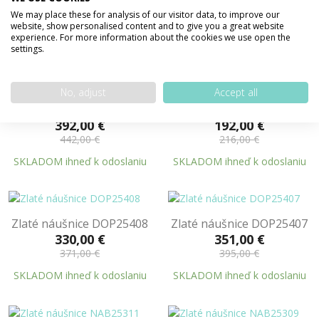
286,00 €
290,00 €
We may place these for analysis of our visitor data, to improve our
314,00 €
326,00 €
website, show personalised content and to give you a great website
experience. For more information about the cookies we use open the
SKLADOM ihneď k odoslaniu
SKLADOM ihneď k odoslaniu
settings.
No, adjust
Accept all
Zlaté náušnice DOP25603
Zlaté náušnice DOP25601
392,00 €
192,00 €
442,00 €
216,00 €
SKLADOM ihneď k odoslaniu
SKLADOM ihneď k odoslaniu
Zlaté náušnice DOP25408
Zlaté náušnice DOP25407
330,00 €
351,00 €
371,00 €
395,00 €
SKLADOM ihneď k odoslaniu
SKLADOM ihneď k odoslaniu