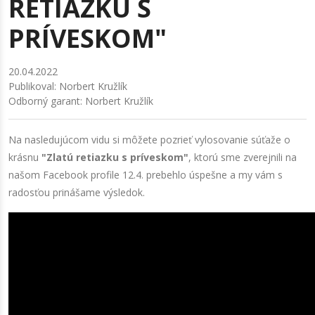
RETIAZKU S
PRÍVESKOM"
20.04.2022
Publikoval: Norbert Kružlík
Odborný garant: Norbert Kružlík
Na nasledujúcom vidu si môžete pozrieť vylosovanie súťaže o
krásnu
"Zlatú retiazku s príveskom"
, ktorú sme zverejnili na
našom Facebook profile 12.4. prebehlo úspešne a my vám s
radosťou prinášame výsledok.