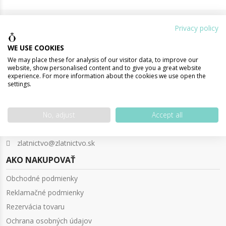
O SPOLOČNOSTI
Privacy policy
WE USE COOKIES
We may place these for analysis of our visitor data, to improve our
website, show personalised content and to give you a great website
Patríme medzi najstaršie zlatníctvo,
experience. For more information about the cookies we use open the
settings.
ktoré sa začalo zaoberať internetovým
predajom šperkov.
No, adjust
Accept all
iyisi s. r. o. , Hlavná 15, 927 01 Šala
+421 31 7899 103
zlatnictvo@zlatnictvo.sk
AKO NAKUPOVAŤ
Obchodné podmienky
Reklamačné podmienky
Rezervácia tovaru
Ochrana osobných údajov